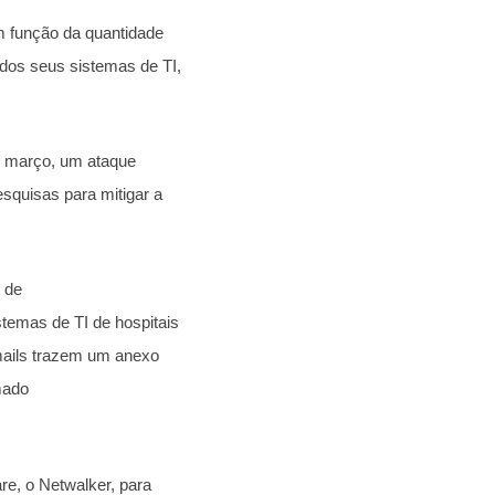
em função da quantidade
dos seus sistemas de TI,
e março, um ataque
esquisas para mitigar a
 de
stemas de TI de hospitais
mails trazem um anexo
mado
e, o Netwalker, para