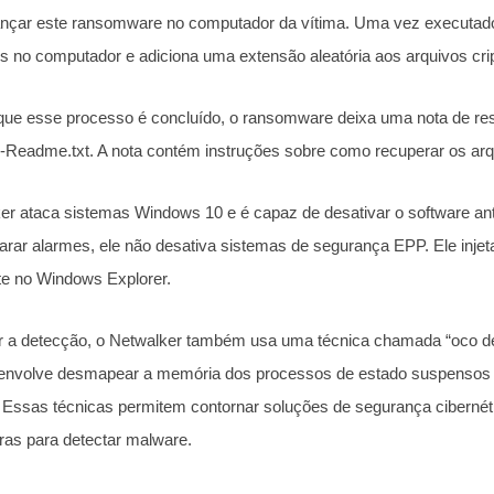
lançar este ransomware no computador da vítima. Uma vez executado
s no computador e adiciona uma extensão aleatória aos arquivos cri
ue esse processo é concluído, o ransomware deixa uma nota de r
-Readme.txt. A nota contém instruções sobre como recuperar os arq
r ataca sistemas Windows 10 e é capaz de desativar o software anti
parar alarmes, ele não desativa sistemas de segurança EPP. Ele injet
te no Windows Explorer.
ar a detecção, o Netwalker também usa uma técnica chamada “oco d
envolve desmapear a memória dos processos de estado suspensos e 
 Essas técnicas permitem contornar soluções de segurança cibernéti
ras para detectar malware.