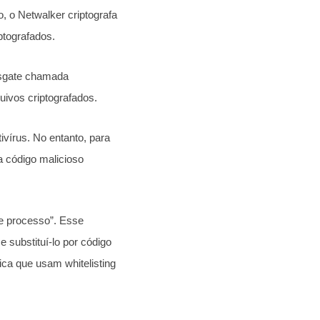
, o Netwalker criptografa
ptografados.
esgate chamada
uivos criptografados.
vírus. No entanto, para
a código malicioso
e processo”. Esse
substituí-lo por código
ca que usam whitelisting