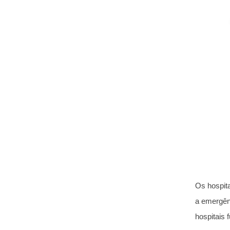
Os hospita
a emergên
hospitais