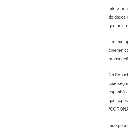
Infelizmen
de dados 
que muita
Um exempl
cibernétic
propagaçã
Na Espanh
cibersegur
espanhóis
que supos
“CORONA
Incorpora