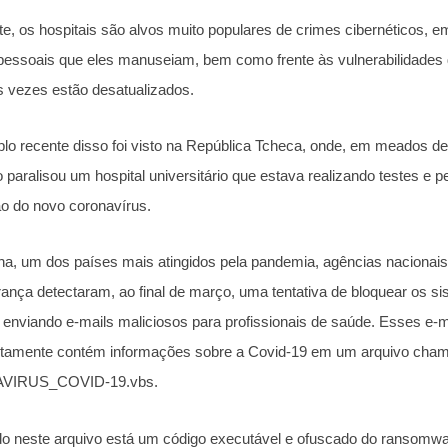
te, os hospitais são alvos muito populares de crimes cibernéticos, 
pessoais que eles manuseiam, bem como frente às vulnerabilidades 
s vezes estão desatualizados.
o recente disso foi visto na República Tcheca, onde, em meados d
o paralisou um hospital universitário que estava realizando testes e p
o do novo coronavírus.
a, um dos países mais atingidos pela pandemia, agências nacionais
ança detectaram, ao final de março, uma tentativa de bloquear os si
 enviando e-mails maliciosos para profissionais de saúde. Esses e-
tamente contém informações sobre a Covid-19 em um arquivo cha
VIRUS_COVID-19.vbs.
do neste arquivo está um código executável e ofuscado do ransomwar