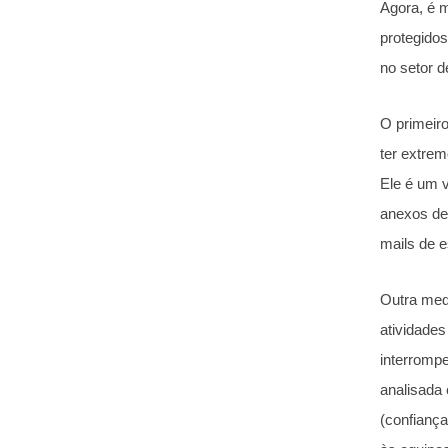
Agora, é m
protegidos
no setor d
O primeiro
ter extrem
Ele é um v
anexos de
mails de e
Outra med
atividades
interrompe
analisada 
(confiança