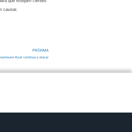
ara que estejam cientes
m causar.
Próximo
PRÓXIMA
nsomware Ryuk continua a atacar