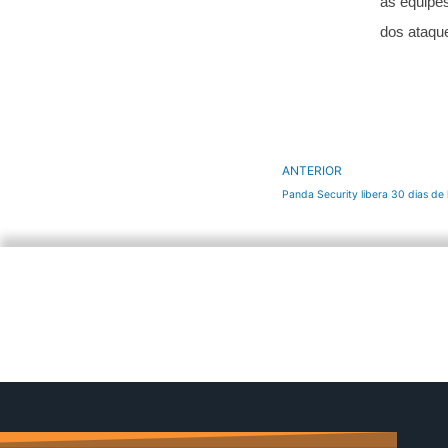
às equipe
dos ataqu
Anterior
ANTERIOR