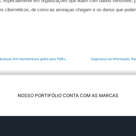
s, especialmente em organizações que lidam com dados sensíveis, p
es cibernéticos, de como as ameaças chegam e os danos que pode
Panda Security libera 30 dias de licenças Anti-Ransomware grátis para PMEs e autônomos
Segurança da informação: Ra
NOSSO PORTIFÓLIO CONTA COM AS MARCAS