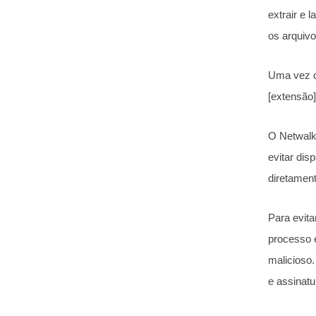
extrair e 
os arquivo
Uma vez q
[extensão]
O Netwalke
evitar dis
diretamen
Para evit
processo 
malicioso.
e assinatu