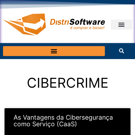
Ir
para
o
conteúdo
HOME SITE
SEJA PARCEIR
CIBERCRIME
Página
Página
As Vantagens da Cibersegurança
como Serviço (CaaS)